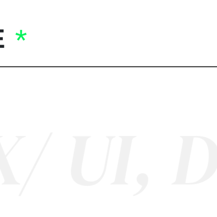
E
I, DIG