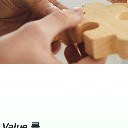
의
Value
를