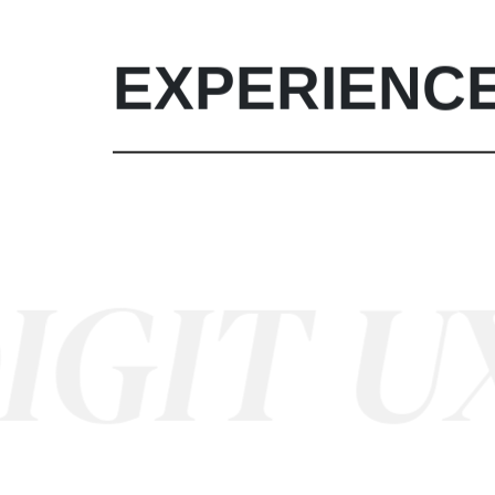
EXPERIENC
IT
UX/ U